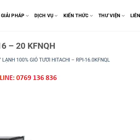
GIẢI PHÁP
DỊCH VỤ
KIẾN THỨC
THƯ VIỆN
LIÊ
16 – 20 KFNQH
 LẠNH 100% GIÓ TƯƠI HITACHI – RPI-16.0KFNQL