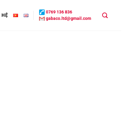
0769 136 836
N HỆ
gabaco.ltd@gmail.com