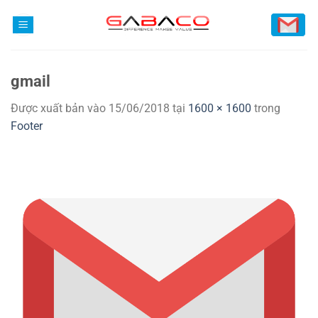
Bỏ
qua
nội
dung
gmail
Được xuất bản vào
15/06/2018
tại
1600 × 1600
trong
Footer