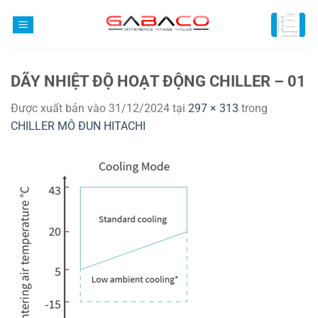
Bỏ
qua
nội
dung
DÃY NHIỆT ĐỘ HOẠT ĐỘNG CHILLER – 01
Được xuất bản vào
31/12/2024
tại
297 × 313
trong
CHILLER MÔ ĐUN HITACHI