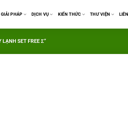
GIẢI PHÁP
DỊCH VỤ
KIẾN THỨC
THƯ VIỆN
LIÊ
LẠNH SET FREE Ʃ”