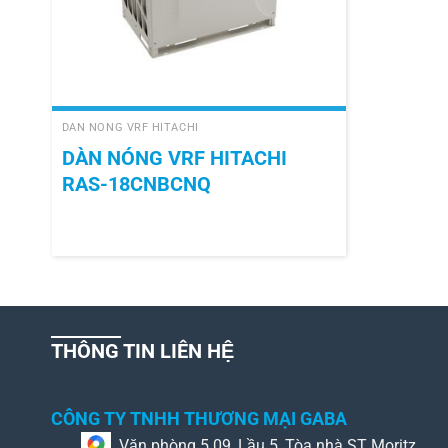
+
DÀN NÓNG VRF HITACHI
DÀN NÓNG VRF HITACHI
RAS-18CNBCNQ
THÔNG TIN LIÊN HỆ
CÔNG TY TNHH THƯƠNG MẠI GABA
Văn phòng 5.09, Lầu 5, Tòa nhà ST Moritz,