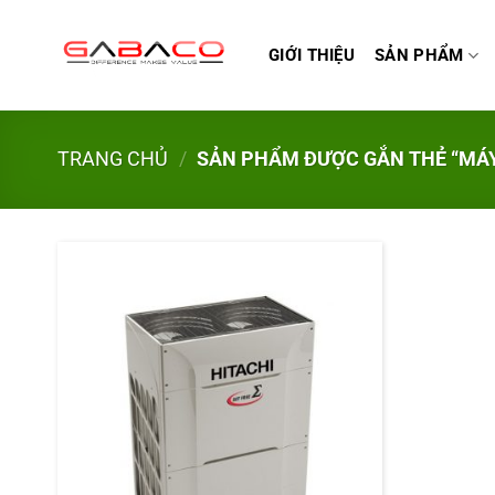
Bỏ
qua
GIỚI THIỆU
SẢN PHẨM
nội
dung
TRANG CHỦ
/
SẢN PHẨM ĐƯỢC GẮN THẺ “MÁY 