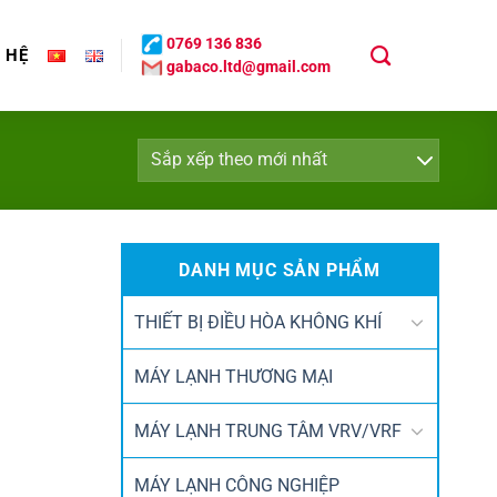
0769 136 836
N HỆ
gabaco.ltd@gmail.com
DANH MỤC SẢN PHẨM
THIẾT BỊ ĐIỀU HÒA KHÔNG KHÍ
MÁY LẠNH THƯƠNG MẠI
MÁY LẠNH TRUNG TÂM VRV/VRF
MÁY LẠNH CÔNG NGHIỆP