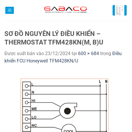
Bỏ
qua
nội
dung
SƠ ĐỒ NGUYÊN LÝ ĐIỀU KHIỂN –
THERMOSTAT TFM428KN(M, B)U
Được xuất bản vào
23/12/2024
tại
600 × 684
trong
Điều
khiển FCU Honeywell TFM428KN/U