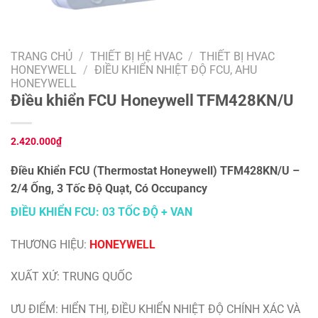
TRANG CHỦ
/
THIẾT BỊ HỆ HVAC
/
THIẾT BỊ HVAC
HONEYWELL
/
ĐIỀU KHIỂN NHIỆT ĐỘ FCU, AHU
HONEYWELL
Điều khiển FCU Honeywell TFM428KN/U
2.420.000
₫
Điều Khiển FCU (Thermostat Honeywell) TFM428KN/U –
2/4 Ống, 3 Tốc Độ Quạt, Có Occupancy
ĐIỀU KHIỂN FCU: 03 TỐC ĐỘ + VAN
THƯƠNG HIỆU:
HONEYWELL
XUẤT XỨ: TRUNG QUỐC
ƯU ĐIỂM: HIỂN THỊ, ĐIỀU KHIỂN NHIỆT ĐỘ CHÍNH XÁC VÀ