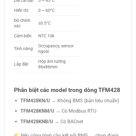
Dải cài đặt
5 ~ 45°C
Hiển thị
0 ~ 60°C
Độ chính
±0.5°C
xác
Cảm biến
NTC 10k
Occupancy, sensor
Tính năng
ngoài
Hộp âm tường
Lắp đặt
86x86mm
Phân biệt các model trong dòng TFM428
TFM428KN/U
→ Không BMS (bản tiêu chuẩn)
TFM428KNM/U
→ Có Modbus RTU
TFM428KNB/U
→ Có BACnet
Nếu công trình cần kết nối BMS → chọn đúng