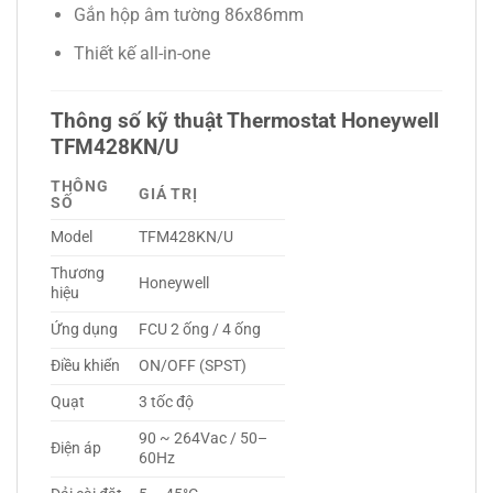
Gắn hộp âm tường 86x86mm
Thiết kế all-in-one
Thông số kỹ thuật Thermostat Honeywell
TFM428KN/U
THÔNG
GIÁ TRỊ
SỐ
Model
TFM428KN/U
Thương
Honeywell
hiệu
Ứng dụng
FCU 2 ống / 4 ống
Điều khiển
ON/OFF (SPST)
Quạt
3 tốc độ
90 ~ 264Vac / 50–
Điện áp
60Hz