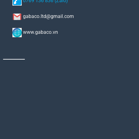
0769 136 836 (Zalo)
gabaco.ltd@gmail.com
www.gabaco.vn