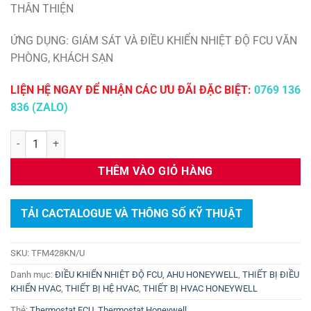
THÂN THIỆN
ỨNG DỤNG: GIÁM SÁT VÀ ĐIỀU KHIỂN NHIỆT ĐỘ FCU VĂN
PHÒNG, KHÁCH SẠN
LIỆN HỆ NGAY ĐỂ NHẬN CÁC ƯU ĐÃI ĐẶC BIỆT:
0769 136
836 (ZALO)
Điều khiển FCU Honeywell TFM428KN/U số lượng
THÊM VÀO GIỎ HÀNG
TẢI CACTALOGUE VÀ THÔNG SỐ KỸ THUẬT
SKU:
TFM428KN/U
Danh mục:
ĐIỀU KHIỂN NHIỆT ĐỘ FCU, AHU HONEYWELL
,
THIẾT BỊ ĐIỀU
KHIỂN HVAC
,
THIẾT BỊ HỆ HVAC
,
THIẾT BỊ HVAC HONEYWELL
Thẻ:
Thermostat FCU
,
Thermostat Honeywell