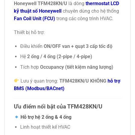
Honeywell
TFM428KN/U
là dòng
thermostat LCD
kỹ thuật số Honeywell
chuyên dùng cho hệ thống
Fan Coil Unit (FCU)
trong các công trình HVAC.
Thiết bị hỗ trợ:
Điều khiển
ON/OFF van + quạt 3 cấp tốc độ
Hệ
2 ống / 4 ống (2-pipe / 4-pipe)
Tích hợp
Occupancy (tiết kiệm năng lượng)
Lưu ý quan trọng:
TFM428KN/U KHÔNG
hỗ trợ
BMS (Modbus/BACnet)
Ưu điểm nổi bật của TFM428KN/U
Hỗ trợ hệ 2 ống & 4 ống
Linh hoạt thiết kế HVAC