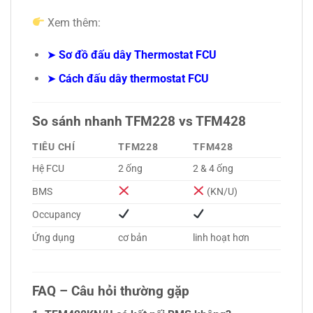
Xem thêm:
➤
Sơ đồ đấu dây Thermostat FCU
➤
Cách đấu dây thermostat FCU
So sánh nhanh TFM228 vs TFM428
TIÊU CHÍ
TFM228
TFM428
Hệ FCU
2 ống
2 & 4 ống
BMS
(KN/U)
Occupancy
Ứng dụng
cơ bản
linh hoạt hơn
FAQ – Câu hỏi thường gặp