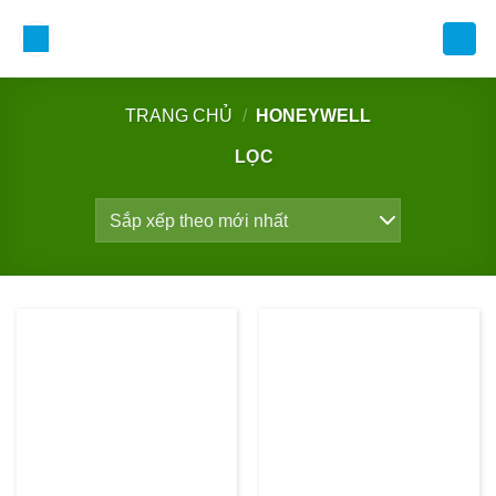
Bỏ
qua
nội
dung
TRANG CHỦ
/
HONEYWELL
LỌC