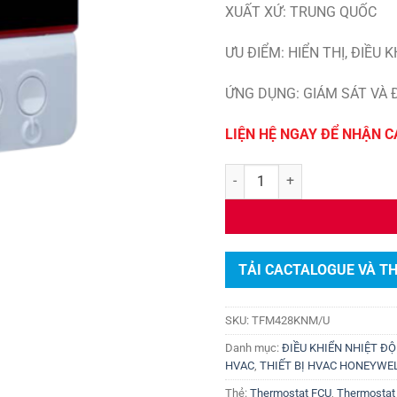
XUẤT XỨ: TRUNG QUỐC
ƯU ĐIỂM: HIỂN THỊ, ĐIỀU
ỨNG DỤNG: GIÁM SÁT VÀ 
LIỆN HỆ NGAY ĐỂ NHẬN C
Điều khiển FCU Honeywell TF
TẢI CACTALOGUE VÀ T
SKU:
TFM428KNM/U
Danh mục:
ĐIỀU KHIỂN NHIỆT Đ
HVAC
,
THIẾT BỊ HVAC HONEYWE
Thẻ:
Thermostat FCU
,
Thermostat