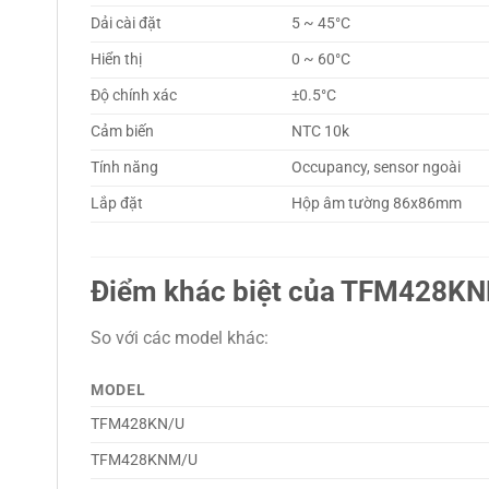
Dải cài đặt
5 ~ 45°C
Hiển thị
0 ~ 60°C
Độ chính xác
±0.5°C
Cảm biến
NTC 10k
Tính năng
Occupancy, sensor ngoài
Lắp đặt
Hộp âm tường 86x86mm
Điểm khác biệt của TFM428K
So với các model khác:
MODEL
TFM428KN/U
TFM428KNM/U