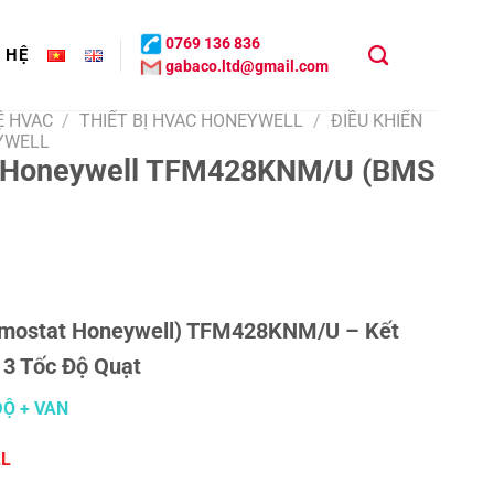
0769 136 836
N HỆ
gabaco.ltd@gmail.com
Ệ HVAC
/
THIẾT BỊ HVAC HONEYWELL
/
ĐIỀU KHIỂN
EYWELL
U Honeywell TFM428KNM/U (BMS
rmostat Honeywell) TFM428KNM/U – Kết
 3 Tốc Độ Quạt
ĐỘ + VAN
L