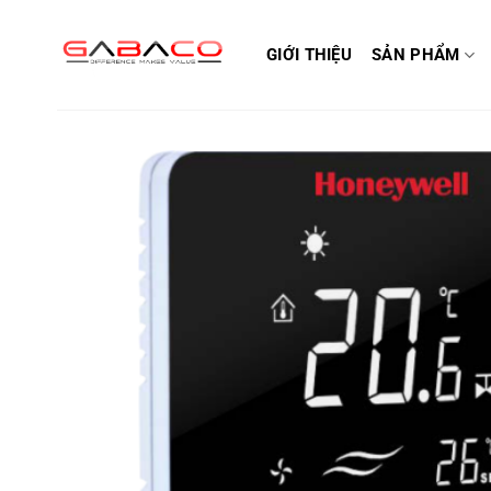
Bỏ
qua
GIỚI THIỆU
SẢN PHẨM
nội
dung