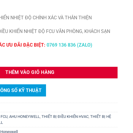
 KHIỂN NHIỆT ĐỘ CHÍNH XÁC VÀ THÂN THIỆN
ĐIỀU KHIỂN NHIỆT ĐỘ FCU VĂN PHÒNG, KHÁCH SẠN
ÁC ƯU ĐÃI ĐẶC BIỆT:
0769 136 836 (ZALO)
M428KNM/U (BMS - Modbus RTU) số lượng
THÊM VÀO GIỎ HÀNG
HÔNG SỐ KỸ THUẬT
Ộ FCU, AHU HONEYWELL
,
THIẾT BỊ ĐIỀU KHIỂN HVAC
,
THIẾT BỊ HỆ
LL
 Honeywell