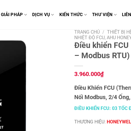
GIẢI PHÁP
DỊCH VỤ
KIẾN THỨC
THƯ VIỆN
LIÊ
TRANG CHỦ
/
THIẾT BỊ H
NHIỆT ĐỘ FCU, AHU HON
Điều khiển FC
– Modbus RTU)
3.960.000
₫
Điều Khiển FCU (The
Nối Modbus, 2/4 Ống,
ĐIỀU KHIỂN FCU: 03 TỐC 
THƯƠNG HIỆU:
HONEYWEL