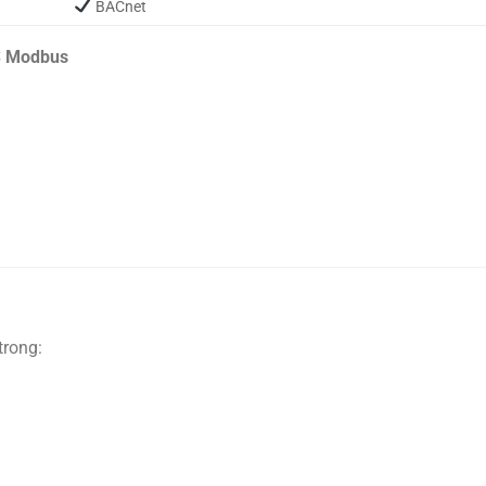
BACnet
S Modbus
rong: