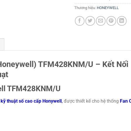
Thương hiệu:
HONEYWELL
 Honeywell) TFM428KNM/U – Kết Nối
uạt
well TFM428KNM/U
 kỹ thuật số cao cấp Honywell
,
được thiết kế cho hệ thống
Fan C