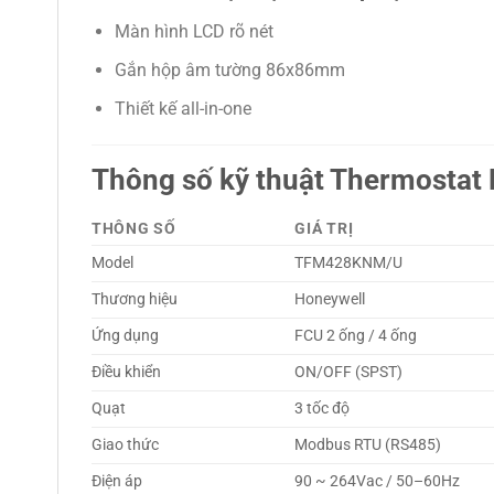
Màn hình LCD rõ nét
Gắn hộp âm tường 86x86mm
Thiết kế all-in-one
Thông số kỹ thuật Thermosta
THÔNG SỐ
GIÁ TRỊ
Model
TFM428KNM/U
Thương hiệu
Honeywell
Ứng dụng
FCU 2 ống / 4 ống
Điều khiển
ON/OFF (SPST)
Quạt
3 tốc độ
Giao thức
Modbus RTU (RS485)
Điện áp
90 ~ 264Vac / 50–60Hz