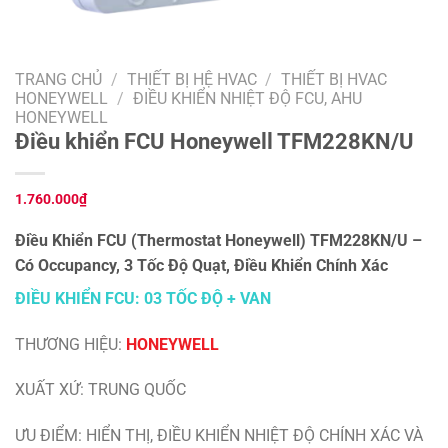
TRANG CHỦ
/
THIẾT BỊ HỆ HVAC
/
THIẾT BỊ HVAC
HONEYWELL
/
ĐIỀU KHIỂN NHIỆT ĐỘ FCU, AHU
HONEYWELL
Điều khiển FCU Honeywell TFM228KN/U
1.760.000
₫
Điều Khiển FCU (Thermostat Honeywell) TFM228KN/U –
Có Occupancy, 3 Tốc Độ Quạt, Điều Khiển Chính Xác
ĐIỀU KHIỂN FCU: 03 TỐC ĐỘ + VAN
THƯƠNG HIỆU:
HONEYWELL
XUẤT XỨ: TRUNG QUỐC
ƯU ĐIỂM: HIỂN THỊ, ĐIỀU KHIỂN NHIỆT ĐỘ CHÍNH XÁC VÀ