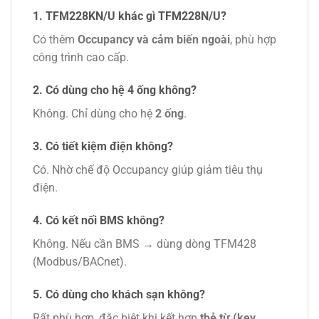
1. TFM228KN/U khác gì TFM228N/U?
Có thêm
Occupancy và cảm biến ngoài
, phù hợp
công trình cao cấp.
2. Có dùng cho hệ 4 ống không?
Không. Chỉ dùng cho hệ
2 ống
.
3. Có tiết kiệm điện không?
Có. Nhờ chế độ Occupancy giúp giảm tiêu thụ
điện.
4. Có kết nối BMS không?
Không. Nếu cần BMS → dùng dòng TFM428
(Modbus/BACnet).
5. Có dùng cho khách sạn không?
Rất phù hợp, đặc biệt khi kết hợp
thẻ từ (key