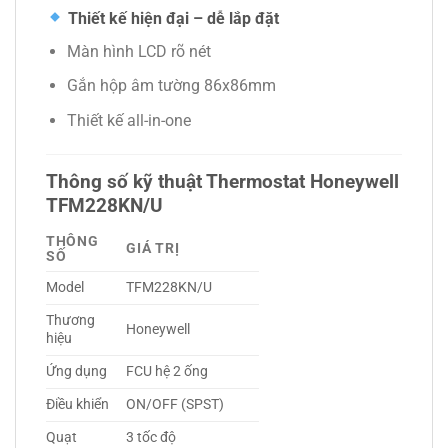
Thiết kế hiện đại – dễ lắp đặt
Màn hình LCD rõ nét
Gắn hộp âm tường 86x86mm
Thiết kế all-in-one
Thông số kỹ thuật Thermostat Honeywell
TFM228KN/U
THÔNG
GIÁ TRỊ
SỐ
Model
TFM228KN/U
Thương
Honeywell
hiệu
Ứng dụng
FCU hệ 2 ống
Điều khiển
ON/OFF (SPST)
Quạt
3 tốc độ