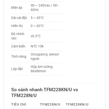
90 ~ 240Vac / 50–
Điện áp
60Hz
Dải cài đặt
5 ~ 45°C
Hiển thị
0 ~ 60°C
Độ chính
±0.5°C
xác
Cảm biến
NTC 10k
Occupancy, sensor
Tính năng
ngoài
Hộp âm tường
Lắp đặt
86x86mm
So sánh nhanh TFM228KN/U vs
TFM228N/U
TIÊU CHÍ
TFM228N/U
TFM228KN/U