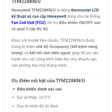
TFM228KN/U
Honeywell
TFM228KN/U
là dòng
thermostat LCD
kỹ thuật số cao cấp Honeywell
dùng cho hệ thống
Fan Coil Unit (FCU)
, hỗ trợ
điều khiển ON/OFF van
và quạt 3 cấp tốc độ
.
Khác với model tiêu chuẩn, TFM228KN/U được
trang bị thêm
chế độ Occupancy (tiết kiệm năng
lượng)
và
kết nối cảm biến ngoài
, giúp tối ưu vận
hành cho các công trình hiện đại như khách sạn,
văn phòng, tòa nhà thông minh.
Ưu điểm nổi bật của TFM228KN/U
Điều khiển chính xác cao
Sai số thấp: ±0.5°C
Duy trì nhiệt độ ổn định