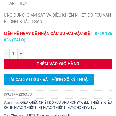
THÂN THIỆN
ỨNG DỤNG: GIÁM SÁT VÀ ĐIỀU KHIỂN NHIỆT ĐỘ FCU VĂN
PHÒNG, KHÁCH SẠN
LIỆN HỆ NGAY ĐỂ NHẬN CÁC ƯU ĐÃI ĐẶC BIỆT:
0769 136
836 (ZALO)
Điều khiển FCU Honeywell TFM228KN/U số lượng
THÊM VÀO GIỎ HÀNG
TẢI CACTALOGUE VÀ THÔNG SỐ KỸ THUẬT
SKU:
TFM228KN/U
Danh mục:
ĐIỀU KHIỂN NHIỆT ĐỘ FCU, AHU HONEYWELL
,
THIẾT BỊ ĐIỀU
KHIỂN HVAC
,
THIẾT BỊ HỆ HVAC
,
THIẾT BỊ HVAC HONEYWELL
Thẻ:
Thermostat FCU
,
Thermostat Honeywell