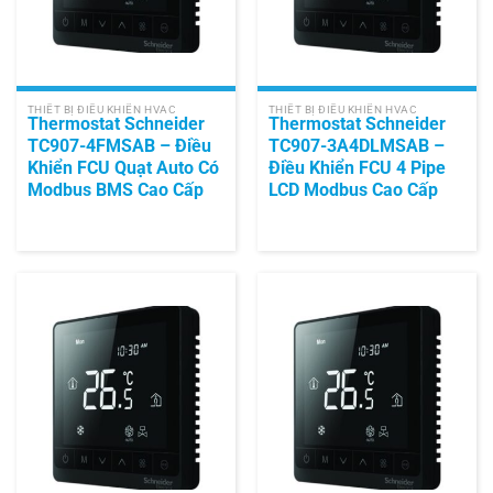
THIẾT BỊ ĐIỀU KHIỂN HVAC
THIẾT BỊ ĐIỀU KHIỂN HVAC
Thermostat Schneider
Thermostat Schneider
TC907-4FMSAB – Điều
TC907-3A4DLMSAB –
Khiển FCU Quạt Auto Có
Điều Khiển FCU 4 Pipe
Modbus BMS Cao Cấp
LCD Modbus Cao Cấp