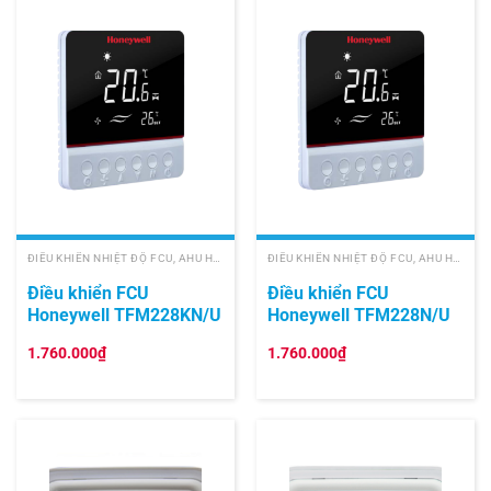
ĐIỀU KHIỂN NHIỆT ĐỘ FCU, AHU HONEYWELL
ĐIỀU KHIỂN NHIỆT ĐỘ FCU, AHU HONEYWELL
Điều khiển FCU
Điều khiển FCU
Honeywell TFM228KN/U
Honeywell TFM228N/U
1.760.000
₫
1.760.000
₫