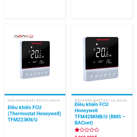
ĐIỀU KHIỂN NHIỆT ĐỘ FCU, AHU HONEYWELL
ĐIỀU KHIỂN NHIỆT ĐỘ FCU, AHU HONEYWELL
Điều khiển FCU
Điều khiển FCU
Honeywell
(Thermostat Honeywell)
TFM428KNB/U (BMS –
TFM223KN/U
BACnet)