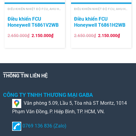
ĐIỀU KHIỂN NHIỆT ĐỘ FCU, AHU HONEYWELL
ĐIỀU KHIỂN NHIỆT ĐỘ FCU, AHU HONEYWELL
Điều khiển FCU
Điều khiển FCU
Honeywell T6861V2WB
Honeywell T6861H2WB
Giá
Giá
Giá
Giá
2.650.000
₫
2.150.000
₫
2.650.000
₫
2.150.000
₫
gốc
hiện
gốc
hiện
là:
tại
là:
tại
2.650.000₫.
là:
2.650.000₫.
là:
2.150.000₫.
2.150.0
THÔNG TIN LIÊN HỆ
CÔNG TY TNHH THƯƠNG MẠI GABA
Văn phòng 5.09, Lầu 5, Tòa nhà ST Moritz, 1014
Phạm Văn Đồng, P. Hiệp Bình, TP. HCM, VN.
0769 136 836 (Zalo)