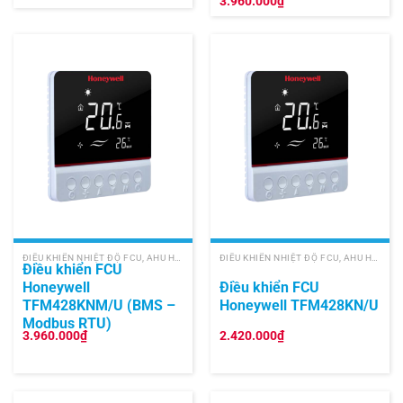
Được
3.960.000
₫
xếp
hạng
1.00
5
sao
ĐIỀU KHIỂN NHIỆT ĐỘ FCU, AHU HONEYWELL
ĐIỀU KHIỂN NHIỆT ĐỘ FCU, AHU HONEYWELL
Điều khiển FCU
Honeywell
Điều khiển FCU
TFM428KNM/U (BMS –
Honeywell TFM428KN/U
Modbus RTU)
3.960.000
₫
2.420.000
₫