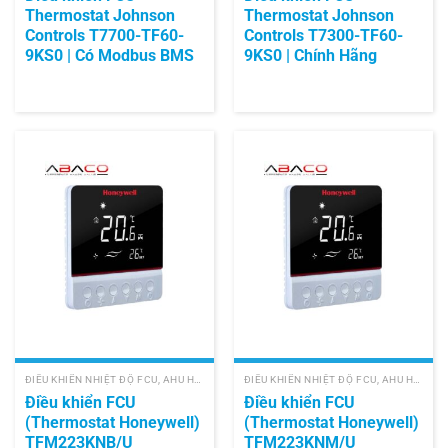
Thermostat Johnson
Thermostat Johnson
Controls T7700-TF60-
Controls T7300-TF60-
9KS0 | Có Modbus BMS
9KS0 | Chính Hãng
ĐIỀU KHIỂN NHIỆT ĐỘ FCU, AHU HONEYWELL
ĐIỀU KHIỂN NHIỆT ĐỘ FCU, AHU HONEYWELL
Điều khiển FCU
Điều khiển FCU
(Thermostat Honeywell)
(Thermostat Honeywell)
TFM223KNB/U
TFM223KNM/U