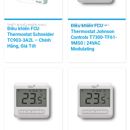
Điều khiển FCU –
THIẾT BỊ ĐIỀU KHIỂN HVAC
THIẾT BỊ ĐIỀU KHIỂN HVAC
Điều khiển FCU
Thermostat Johnson
Thermostat Schneider
Controls T7300-TF61-
TC903-3A2L – Chính
9MS0 | 24VAC
Hãng, Giá Tốt
Modulating