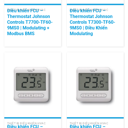
Điều khiển FCU –
Điều khiển FCU –
THIẾT BỊ ĐIỀU KHIỂN HVAC
THIẾT BỊ ĐIỀU KHIỂN HVAC
Thermostat Johnson
Thermostat Johnson
Controls T7700-TF60-
Controls T7300-TF60-
9MS0 | Modulating +
9MS0 | Điều Khiển
Modbus BMS
Modulating
THIẾT BỊ ĐIỀU KHIỂN HVAC
THIẾT BỊ ĐIỀU KHIỂN HVAC
Điều khiển FCU –
Điều khiển FCU –