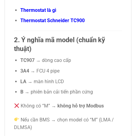
Thermostat là gì
Thermostat Schneider TC900
2. Ý nghĩa mã model (chuẩn kỹ
thuật)
TC907
→ dòng cao cấp
3A4
→ FCU 4 pipe
LA
→ màn hình LCD
B
→ phiên bản cải tiến phần cứng
Không có “M” →
không hỗ trợ Modbus
Nếu cần BMS → chọn model có “M” (LMA /
DLMSA)