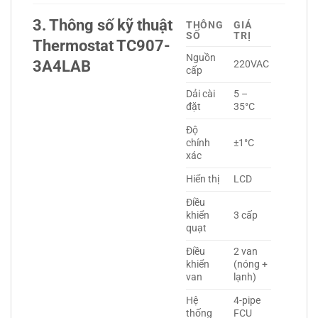
3. Thông số kỹ thuật
THÔNG
GIÁ
SỐ
TRỊ
Thermostat TC907-
Nguồn
3A4LAB
220VAC
cấp
Dải cài
5 –
đặt
35°C
Độ
chính
±1°C
xác
Hiển thị
LCD
Điều
khiển
3 cấp
quạt
Điều
2 van
khiển
(nóng +
van
lạnh)
Hệ
4-pipe
thống
FCU