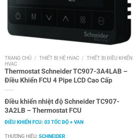
TRANG CHỦ
/
THIẾT BỊ HỆ HVAC
/
THIẾT BỊ ĐIỀU KHIỂN
HVAC
Thermostat Schneider TC907-3A4LAB –
Điều Khiển FCU 4 Pipe LCD Cao Cấp
Điều khiển nhiệt độ Schneider TC907-
3A2LB – Thermostat FCU
ĐIỀU KHIỂN FCU: 03 TỐC ĐỘ + VAN
THƯƠNG HIỆU:
SCHNEIDER