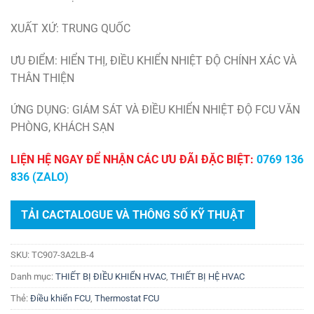
XUẤT XỨ: TRUNG QUỐC
ƯU ĐIỂM: HIỂN THỊ, ĐIỀU KHIỂN NHIỆT ĐỘ CHÍNH XÁC VÀ
THÂN THIỆN
ỨNG DỤNG: GIÁM SÁT VÀ ĐIỀU KHIỂN NHIỆT ĐỘ FCU VĂN
PHÒNG, KHÁCH SẠN
LIỆN HỆ NGAY ĐỂ NHẬN CÁC ƯU ĐÃI ĐẶC BIỆT:
0769 136
836 (ZALO)
TẢI CACTALOGUE VÀ THÔNG SỐ KỸ THUẬT
SKU:
TC907-3A2LB-4
Danh mục:
THIẾT BỊ ĐIỀU KHIỂN HVAC
,
THIẾT BỊ HỆ HVAC
Thẻ:
Điều khiển FCU
,
Thermostat FCU