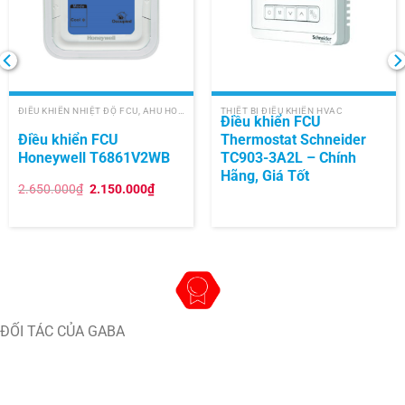
ĐIỀU KHIỂN NHIỆT ĐỘ FCU, AHU HONEYWELL
THIẾT BỊ ĐIỀU KHIỂN HVAC
Điều khiển FCU
Điều khiển FCU
Thermostat Schneider
Honeywell T6861V2WB
TC903-3A2L – Chính
Hãng, Giá Tốt
Giá
Giá
2.650.000
₫
2.150.000
₫
gốc
hiện
là:
tại
2.650.000₫.
là:
2.150.000₫.
ĐỐI TÁC CỦA GABA