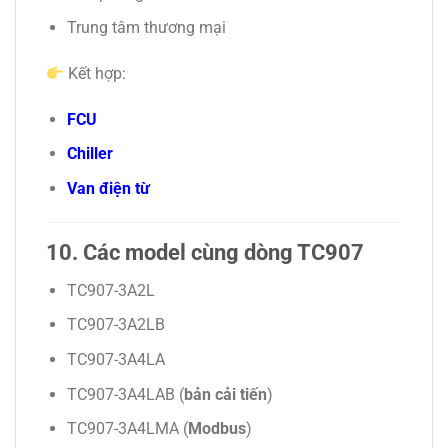
Trung tâm thương mại
Kết hợp:
FCU
Chiller
Van điện từ
10. Các model cùng dòng TC907
TC907-3A2L
TC907-3A2LB
TC907-3A4LA
TC907-3A4LAB (
bản cải tiến
)
TC907-3A4LMA (
Modbus
)