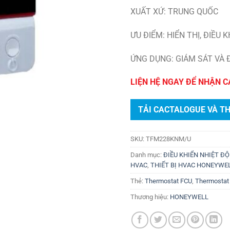
XUẤT XỨ: TRUNG QUỐC
ƯU ĐIỂM: HIỂN THỊ, ĐIỀU
ỨNG DỤNG: GIÁM SÁT VÀ 
LIỆN HỆ NGAY ĐỂ NHẬN C
TẢI CACTALOGUE VÀ T
SKU:
TFM228KNM/U
Danh mục:
ĐIỀU KHIỂN NHIỆT Đ
HVAC
,
THIẾT BỊ HVAC HONEYWE
Thẻ:
Thermostat FCU
,
Thermostat
Thương hiệu:
HONEYWELL