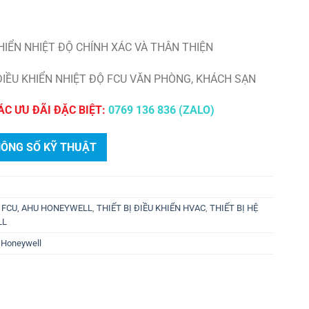
 KHIỂN NHIỆT ĐỘ CHÍNH XÁC VÀ THÂN THIỆN
ĐIỀU KHIỂN NHIỆT ĐỘ FCU VĂN PHÒNG, KHÁCH SẠN
ÁC ƯU ĐÃI ĐẶC BIỆT:
0769 136 836 (ZALO)
HÔNG SỐ KỸ THUẬT
Ộ FCU, AHU HONEYWELL
,
THIẾT BỊ ĐIỀU KHIỂN HVAC
,
THIẾT BỊ HỆ
LL
 Honeywell