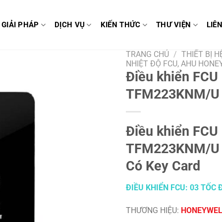
GIẢI PHÁP
DỊCH VỤ
KIẾN THỨC
THƯ VIỆN
LIÊ
TRANG CHỦ
/
THIẾT BỊ H
NHIỆT ĐỘ FCU, AHU HON
Điều khiển FCU
TFM223KNM/U
Điều khiển FCU
TFM223KNM/U –
Có Key Card
ĐIỀU KHIỂN FCU: 03 TỐC 
THƯƠNG HIỆU:
HONEYWEL