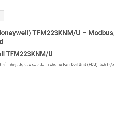
oneywell
) TFM223KNM/U – Modbus
d
well TFM223KNM/U
khiển nhiệt độ cao cấp dành cho hệ
Fan Coil Unit (FCU)
, tích hợp