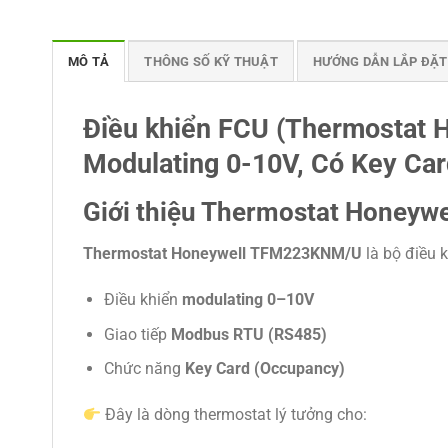
MÔ TẢ
THÔNG SỐ KỸ THUẬT
HƯỚNG DẪN LẮP ĐẶT
Điều khiển FCU (Thermostat
H
Modulating 0-10V, Có Key Car
Giới thiệu Thermostat Honey
Thermostat Honeywell TFM223KNM/U
là bộ điều 
Điều khiển
modulating 0–10V
Giao tiếp
Modbus RTU (RS485)
Chức năng
Key Card (Occupancy)
Đây là dòng thermostat lý tưởng cho: