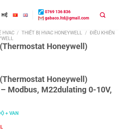
0769 136 836
N HỆ
gabaco.ltd@gmail.com
Ệ HVAC
/
THIẾT BỊ HVAC HONEYWELL
/
ĐIỀU KHIỂN
EYWELL
 (Thermostat Honeywell)
 (Thermostat
Honeywell
)
 Modbus, M22dulating 0-10V,
ĐỘ + VAN
L