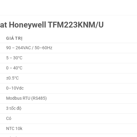
stat Honeywell TFM223KNM/U
GIÁ TRỊ
90 – 264VAC / 50–60Hz
5 – 30°C
0 – 40°C
±0.5°C
0–10Vdc
Modbus RTU (RS485)
3 tốc độ
Có
NTC 10k