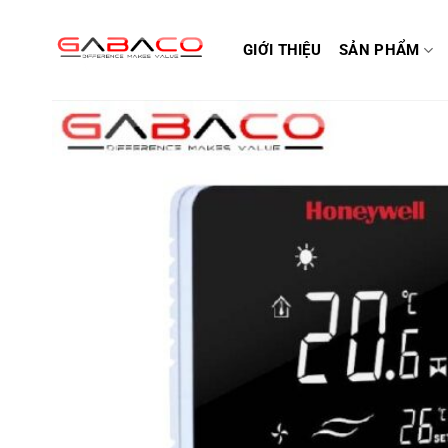
Bỏ
qua
GIỚI THIỆU
SẢN PHẨM
nội
dung