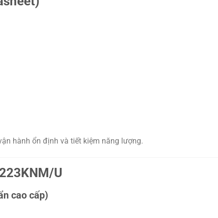
asheet)
ận hành ổn định và tiết kiệm năng lượng.
FM223KNM/U
ẩn cao cấp)