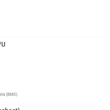
/U
 nhà (BMS).