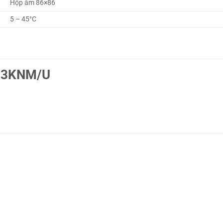
Hộp âm 86×86
5 – 45°C
223KNM/U