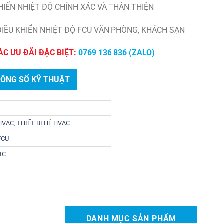
 KHIỂN NHIỆT ĐỘ CHÍNH XÁC VÀ THÂN THIỆN
ĐIỀU KHIỂN NHIỆT ĐỘ FCU VĂN PHÒNG, KHÁCH SẠN
ÁC ƯU ĐÃI ĐẶC BIỆT:
0769 136 836 (ZALO)
HÔNG SỐ KỸ THUẬT
 HVAC
,
THIẾT BỊ HỆ HVAC
FCU
IC
DANH MỤC SẢN PHẨM