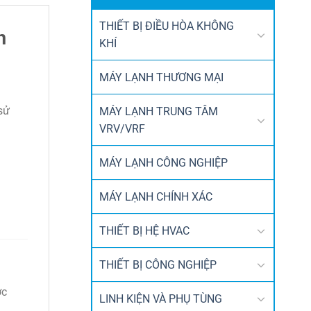
THIẾT BỊ ĐIỀU HÒA KHÔNG
h
KHÍ
MÁY LẠNH THƯƠNG MẠI
sử
MÁY LẠNH TRUNG TÂM
VRV/VRF
MÁY LẠNH CÔNG NGHIỆP
MÁY LẠNH CHÍNH XÁC
THIẾT BỊ HỆ HVAC
THIẾT BỊ CÔNG NGHIỆP
ớc
LINH KIỆN VÀ PHỤ TÙNG