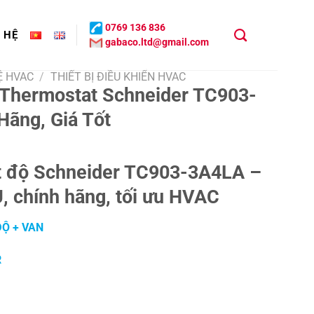
0769 136 836
N HỆ
gabaco.ltd@gmail.com
Ệ HVAC
/
THIẾT BỊ ĐIỀU KHIỂN HVAC
 Thermostat Schneider TC903-
Hãng, Giá Tốt
ệt độ Schneider TC903-3A4LA –
, chính hãng, tối ưu HVAC
ĐỘ + VAN
R