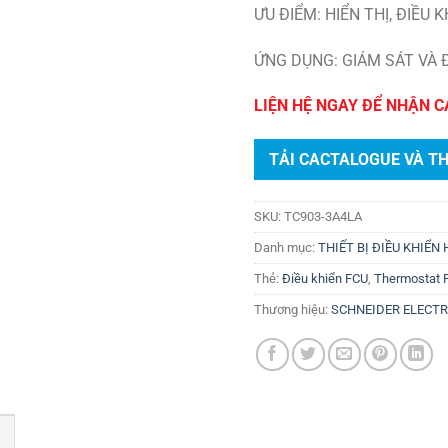
ƯU ĐIỂM: HIỂN THỊ, ĐIỀU
ỨNG DỤNG: GIÁM SÁT VÀ 
LIỆN HỆ NGAY ĐỂ NHẬN C
TẢI CACTALOGUE VÀ T
SKU:
TC903-3A4LA
Danh mục:
THIẾT BỊ ĐIỀU KHIỂN
Thẻ:
Điều khiển FCU
,
Thermostat 
Thương hiệu:
SCHNEIDER ELECTR