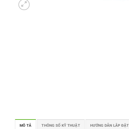
MÔ TẢ
THÔNG SỐ KỸ THUẬT
HƯỚNG DẪN LẮP ĐẶT