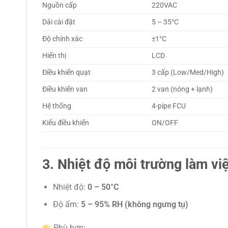
Nguồn cấp
220VAC
Dải cài đặt
5 – 35°C
Độ chính xác
±1°C
Hiển thị
LCD
Điều khiển quạt
3 cấp (Low/Med/High)
Điều khiển van
2 van (nóng + lạnh)
Hệ thống
4-pipe FCU
Kiểu điều khiển
ON/OFF
3. Nhiệt độ môi trường làm vi
Nhiệt độ:
0 – 50°C
Độ ẩm:
5 – 95% RH (không ngưng tụ)
Phù hợp: