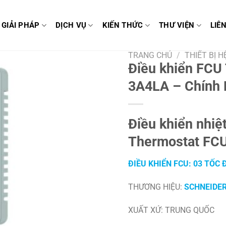
GIẢI PHÁP
DỊCH VỤ
KIẾN THỨC
THƯ VIỆN
LIÊ
TRANG CHỦ
/
THIẾT BỊ H
Điều khiển FCU
3A4LA – Chính 
Điều khiển nhi
Thermostat FCU
ĐIỀU KHIỂN FCU: 03 TỐC 
THƯƠNG HIỆU:
SCHNEIDE
XUẤT XỨ: TRUNG QUỐC