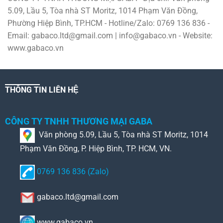
5.09, Lầu 5, Tòa nhà ST Moritz, 1014 Phạm Văn Đồng,
Phường Hiệp Bình, TP.HCM - Hotline/Zalo: 0769 136 836 -
Email: gabaco.ltd@gmail.com | info@gabaco.vn - Website:
www.gabaco.vn
THÔNG TIN LIÊN HỆ
CÔNG TY TNHH THƯƠNG MẠI GABA
Văn phòng 5.09, Lầu 5, Tòa nhà ST Moritz, 1014
Phạm Văn Đồng, P. Hiệp Bình, TP. HCM, VN.
0769 136 836 (Zalo)
gabaco.ltd@gmail.com
www.gabaco.vn