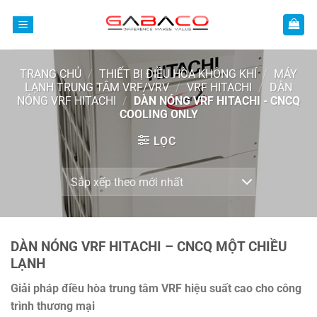
Bỏ
qua
nội
dung
TRANG CHỦ
/
THIẾT BỊ ĐIỀU HÒA KHÔNG KHÍ
/
MÁY
LẠNH TRUNG TÂM VRF/VRV
/
VRF HITACHI
/
DÀN
NÓNG VRF HITACHI
/
DÀN NÓNG VRF HITACHI - CNCQ
COOLING ONLY
LỌC
DÀN NÓNG VRF HITACHI – CNCQ MỘT CHIỀU
LẠNH
Giải pháp điều hòa trung tâm VRF hiệu suất cao cho công
trình thương mại