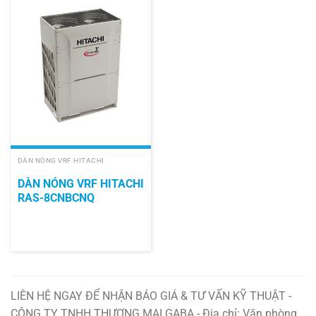
DÀN NÓNG VRF HITACHI
DÀN NÓNG VRF HITACHI
RAS-8CNBCNQ
LIÊN HỆ NGAY ĐỂ NHẬN BÁO GIÁ & TƯ VẤN KỸ THUẬT -
CÔNG TY TNHH THƯƠNG MẠI GABA - Địa chỉ: Văn phòng