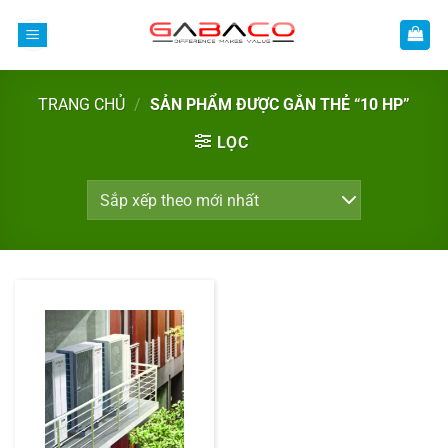
Bỏ
qua
nội
dung
TRANG CHỦ
/
SẢN PHẨM ĐƯỢC GẮN THẺ “10 HP”
LỌC