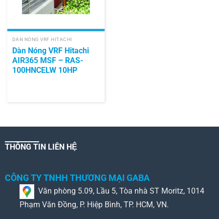
DÀN NÓNG VRF HITACHI
Dàn Nóng VRF Hitachi
AIR365 MSF – RAS-
100HNCELW 10HP
THÔNG TIN LIÊN HỆ
CÔNG TY TNHH THƯƠNG MẠI GABA
Văn phòng 5.09, Lầu 5, Tòa nhà ST Moritz, 1014
Phạm Văn Đồng, P. Hiệp Bình, TP. HCM, VN.