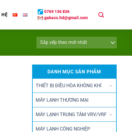
0769 136 836
N HỆ
gabaco.ltd@gmail.com
DANH MỤC SẢN PHẨM
THIẾT BỊ ĐIỀU HÒA KHÔNG KHÍ
MÁY LẠNH THƯƠNG MẠI
MÁY LẠNH TRUNG TÂM VRV/VRF
MÁY LẠNH CÔNG NGHIỆP