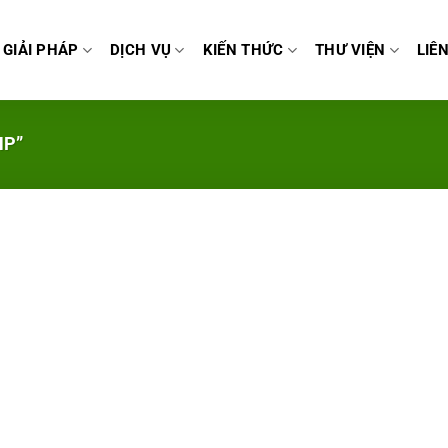
GIẢI PHÁP
DỊCH VỤ
KIẾN THỨC
THƯ VIỆN
LIÊ
HP”