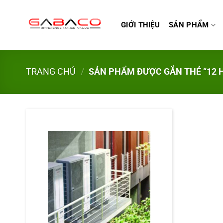
Bỏ
qua
GIỚI THIỆU
SẢN PHẨM
nội
dung
TRANG CHỦ
/
SẢN PHẨM ĐƯỢC GẮN THẺ “12 