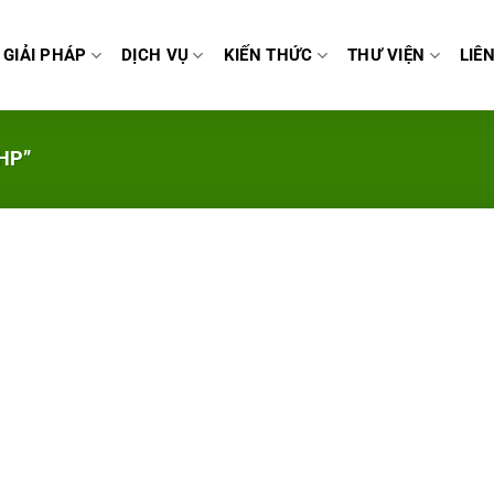
GIẢI PHÁP
DỊCH VỤ
KIẾN THỨC
THƯ VIỆN
LIÊ
HP”