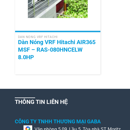
+
DÀN NÓNG VRF HITACHI
Dàn Nóng VRF Hitachi AIR365
MSF – RAS-080HNCELW
8.0HP
THÔNG TIN LIÊN HỆ
CÔNG TY TNHH THƯƠNG MẠI GABA
Văn phòng 5.09, Lầu 5, Tòa nhà ST Moritz,