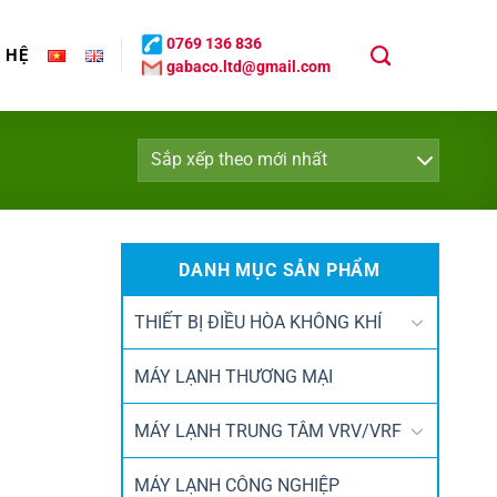
0769 136 836
N HỆ
gabaco.ltd@gmail.com
DANH MỤC SẢN PHẨM
THIẾT BỊ ĐIỀU HÒA KHÔNG KHÍ
MÁY LẠNH THƯƠNG MẠI
MÁY LẠNH TRUNG TÂM VRV/VRF
MÁY LẠNH CÔNG NGHIỆP