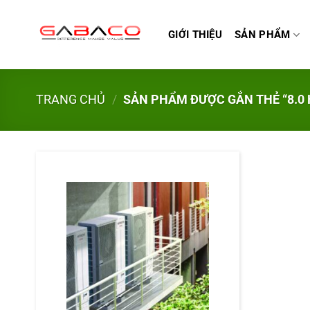
Bỏ
qua
GIỚI THIỆU
SẢN PHẨM
nội
dung
TRANG CHỦ
/
SẢN PHẨM ĐƯỢC GẮN THẺ “8.0 