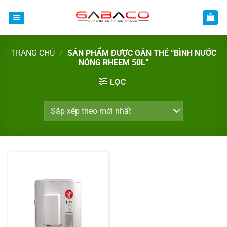
Bỏ
qua
nội
dung
TRANG CHỦ
/
SẢN PHẨM ĐƯỢC GẮN THẺ “BÌNH NƯỚC
NÓNG RHEEM 50L”
LỌC