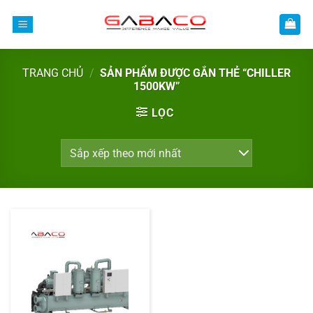
Bỏ
qua
nội
dung
TRANG CHỦ
/
SẢN PHẨM ĐƯỢC GẮN THẺ “CHILLER
1500KW”
LỌC