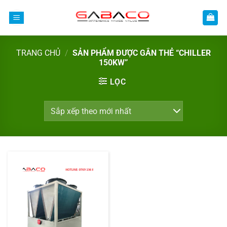
Bỏ
qua
nội
dung
TRANG CHỦ
/
SẢN PHẨM ĐƯỢC GẮN THẺ “CHILLER
150KW”
LỌC