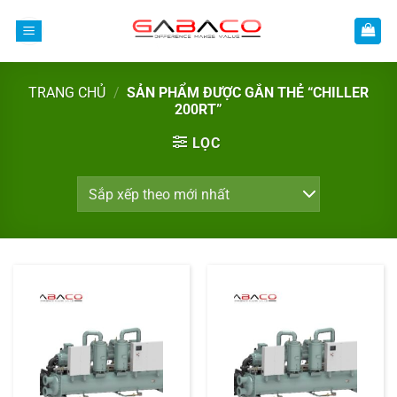
Bỏ
qua
nội
dung
TRANG CHỦ
/
SẢN PHẨM ĐƯỢC GẮN THẺ “CHILLER
200RT”
LỌC