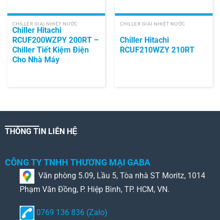
CHILLER GIẢI NHIỆT NƯỚC
CHILLER GIẢI NHIỆT NƯỚC
Chiller Hitachi
RCUF200WZPY 200RT –
Chiller Hitachi
Chiller Tiết Kiệm Điện
RCUF210WZY 210RT
Cho Nhà Máy
THÔNG TIN LIÊN HỆ
CÔNG TY TNHH THƯƠNG MẠI GABA
Văn phòng 5.09, Lầu 5, Tòa nhà ST Moritz, 1014
Phạm Văn Đồng, P. Hiệp Bình, TP. HCM, VN.
0769 136 836 (Zalo)