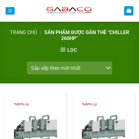
Bỏ
qua
nội
dung
TRANG CHỦ
/
SẢN PHẨM ĐƯỢC GẮN THẺ “CHILLER
260HP”
LỌC