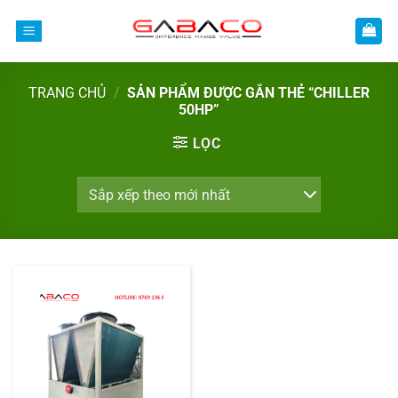
Bỏ
qua
nội
dung
TRANG CHỦ
/
SẢN PHẨM ĐƯỢC GẮN THẺ “CHILLER
50HP”
LỌC