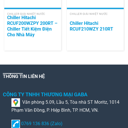
CHILLER GIẢI NHIỆT NƯỚC
CHILLER GIẢI NHIỆT NƯỚC
Chiller Hitachi
RCUF200WZPY 200RT –
Chiller Hitachi
Chiller Tiết Kiệm Điện
RCUF210WZY 210RT
Cho Nhà Máy
THÔNG TIN LIÊN HỆ
CÔNG TY TNHH THƯƠNG MẠI GABA
Văn phòng 5.09, Lầu 5, Tòa nhà ST Moritz, 1014
Phạm Văn Đồng, P. Hiệp Bình, TP. HCM, VN.
0769 136 836 (Zalo)