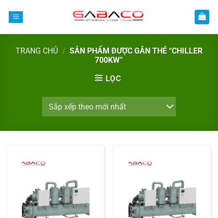
Bỏ
qua
nội
dung
TRANG CHỦ
/
SẢN PHẨM ĐƯỢC GẮN THẺ “CHILLER
700KW”
LỌC