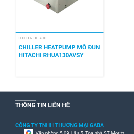
+
CHILLER HITACHI
CHILLER HEATPUMP MÔ ĐUN
HITACHI RHUA130AVSY
THÔNG TIN LIÊN HỆ
CÔNG TY TNHH THƯƠNG MẠI GABA
Văn phòng 5.09, Lầu 5, Tòa nhà ST Moritz,