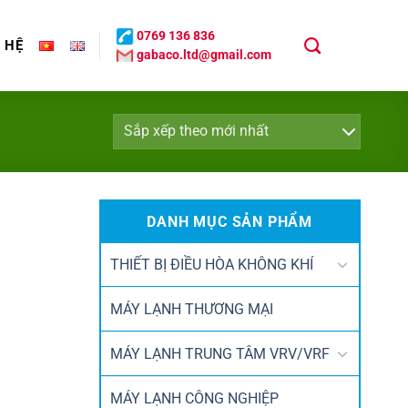
0769 136 836
N HỆ
gabaco.ltd@gmail.com
DANH MỤC SẢN PHẨM
THIẾT BỊ ĐIỀU HÒA KHÔNG KHÍ
MÁY LẠNH THƯƠNG MẠI
MÁY LẠNH TRUNG TÂM VRV/VRF
MÁY LẠNH CÔNG NGHIỆP