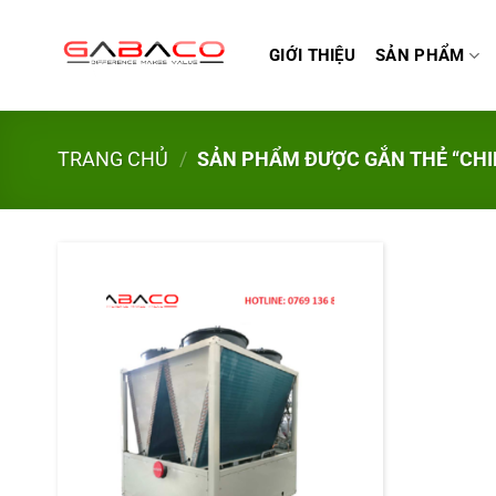
Bỏ
qua
GIỚI THIỆU
SẢN PHẨM
nội
dung
TRANG CHỦ
/
SẢN PHẨM ĐƯỢC GẮN THẺ “CHI