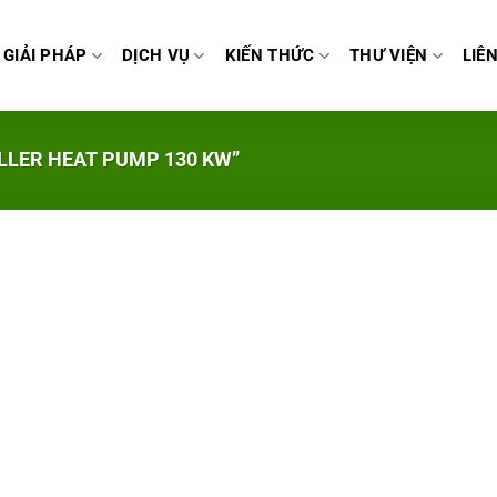
GIẢI PHÁP
DỊCH VỤ
KIẾN THỨC
THƯ VIỆN
LIÊ
LLER HEAT PUMP 130 KW”