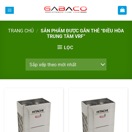
Bỏ
qua
nội
dung
TRANG CHỦ
/
SẢN PHẨM ĐƯỢC GẮN THẺ “ĐIỀU HÒA
TRUNG TÂM VRF”
LỌC