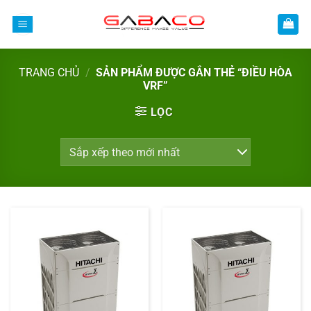
Bỏ
qua
nội
dung
TRANG CHỦ
/
SẢN PHẨM ĐƯỢC GẮN THẺ “ĐIỀU HÒA
VRF”
LỌC