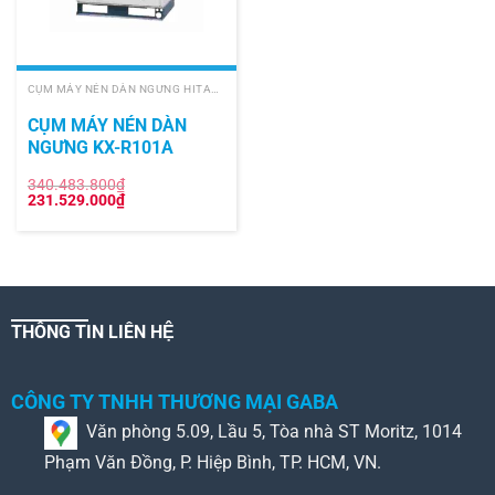
CỤM MÁY NÉN DÀN NGƯNG HITACHI
CỤM MÁY NÉN DÀN
NGƯNG KX-R101A
340.483.800
₫
Giá
Giá
231.529.000
₫
gốc
hiện
là:
tại
340.483.800₫.
là:
231.529.000₫.
THÔNG TIN LIÊN HỆ
CÔNG TY TNHH THƯƠNG MẠI GABA
Văn phòng 5.09, Lầu 5, Tòa nhà ST Moritz, 1014
Phạm Văn Đồng, P. Hiệp Bình, TP. HCM, VN.