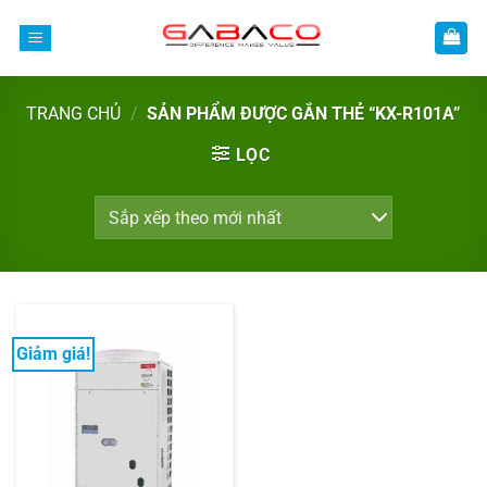
Bỏ
qua
nội
dung
TRANG CHỦ
/
SẢN PHẨM ĐƯỢC GẮN THẺ “KX-R101A”
LỌC
Giảm giá!