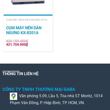
CỤM MÁY NÉN DÀN NGƯNG HITACHI
CỤM MÁY NÉN DÀN
NGƯNG KX-R201A
620.153.400
₫
Giá
Giá
421.704.000
₫
gốc
hiện
là:
tại
620.153.400₫.
là:
421.704.000₫.
THÔNG TIN LIÊN HỆ
CÔNG TY TNHH THƯƠNG MẠI GABA
Văn phòng 5.09, Lầu 5, Tòa nhà ST Moritz, 1014
Phạm Văn Đồng, P. Hiệp Bình, TP. HCM, VN.