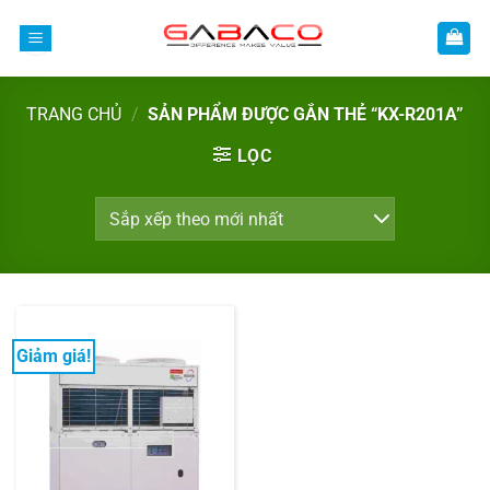
Bỏ
qua
nội
dung
TRANG CHỦ
/
SẢN PHẨM ĐƯỢC GẮN THẺ “KX-R201A”
LỌC
Giảm giá!