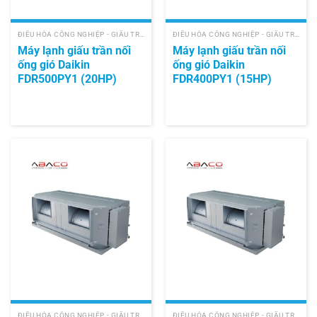
ĐIỀU HÒA CÔNG NGHIỆP - GIẤU TRẦN NỐI ỐNG GIÓ
ĐIỀU HÒA CÔNG NGHIỆP - GIẤU TRẦN NỐI ỐNG GIÓ
Máy lạnh giấu trần nối
Máy lạnh giấu trần nối
ống gió Daikin
ống gió Daikin
FDR500PY1 (20HP)
FDR400PY1 (15HP)
ĐIỀU HÒA CÔNG NGHIỆP - GIẤU TRẦN NỐI ỐNG GIÓ
ĐIỀU HÒA CÔNG NGHIỆP - GIẤU TRẦN NỐI ỐNG GIÓ