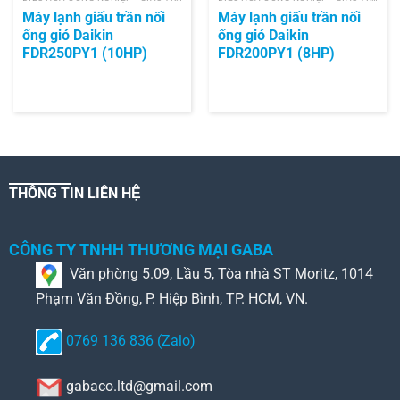
Máy lạnh giấu trần nối
Máy lạnh giấu trần nối
ống gió Daikin
ống gió Daikin
FDR250PY1 (10HP)
FDR200PY1 (8HP)
THÔNG TIN LIÊN HỆ
CÔNG TY TNHH THƯƠNG MẠI GABA
Văn phòng 5.09, Lầu 5, Tòa nhà ST Moritz, 1014
Phạm Văn Đồng, P. Hiệp Bình, TP. HCM, VN.
0769 136 836 (Zalo)
gabaco.ltd@gmail.com