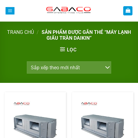
Bỏ
qua
nội
dung
TRANG CHỦ
/
SẢN PHẨM ĐƯỢC GẮN THẺ “MÁY LẠNH
GIẤU TRẦN DAIKIN”
LỌC