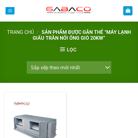
Bỏ
qua
nội
dung
TRANG CHỦ
/
SẢN PHẨM ĐƯỢC GẮN THẺ “MÁY LẠNH
GIẤU TRẦN NỐI ỐNG GIÓ 20KW”
LỌC