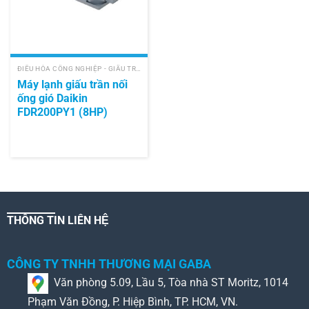
ĐIỀU HÒA CÔNG NGHIỆP - GIẤU TRẦN NỐI ỐNG GIÓ
Máy lạnh giấu trần nối
ống gió Daikin
FDR200PY1 (8HP)
THÔNG TIN LIÊN HỆ
CÔNG TY TNHH THƯƠNG MẠI GABA
Văn phòng 5.09, Lầu 5, Tòa nhà ST Moritz, 1014
Phạm Văn Đồng, P. Hiệp Bình, TP. HCM, VN.