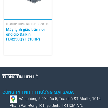
ĐIỀU HÒA CÔNG NGHIỆP - GIẤU TRẦN NỐI ỐNG GIÓ
Máy lạnh giấu trần nối
ống gió Daikin
FDR250QY1 (10HP)
THÔNG TIN LIÊN HỆ
CÔNG TY TNHH THƯƠNG MẠI GABA
Văn phòng 5.09, Lầu 5, Tòa nhà ST Moritz, 1014
Phạm Văn Đồng, P. Hiệp Bình, TP. HCM, VN.