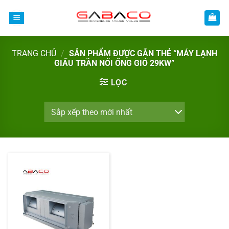
Bỏ
qua
nội
dung
TRANG CHỦ
/
SẢN PHẨM ĐƯỢC GẮN THẺ “MÁY LẠNH
GIẤU TRẦN NỐI ỐNG GIÓ 29KW”
LỌC