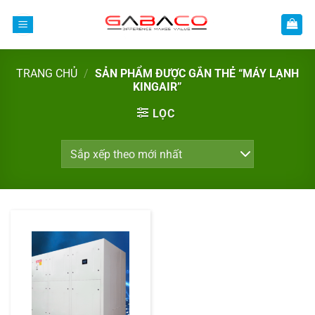
Bỏ
qua
nội
dung
TRANG CHỦ
/
SẢN PHẨM ĐƯỢC GẮN THẺ “MÁY LẠNH
KINGAIR”
LỌC