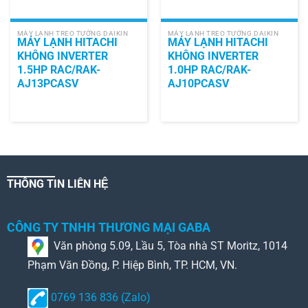
MÁY LẠNH TREO TƯỜNG DAIKIN
MÁY LẠNH TREO TƯỜNG DAIKIN
MÁY LẠNH HITACHI
MÁY LẠNH HITACHI
KHÔNG INVERTER
KHÔNG INVERTER
1.5HP RAC/RAK-
1.0HP RAC/RAK-
AJ13PCASV
AJ10PCASV
THÔNG TIN LIÊN HỆ
CÔNG TY TNHH THƯƠNG MẠI GABA
Văn phòng 5.09, Lầu 5, Tòa nhà ST Moritz, 1014
Phạm Văn Đồng, P. Hiệp Bình, TP. HCM, VN.
0769 136 836 (Zalo)