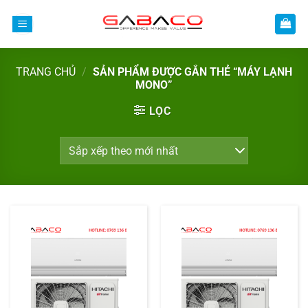
Bỏ
qua
nội
dung
TRANG CHỦ
/
SẢN PHẨM ĐƯỢC GẮN THẺ “MÁY LẠNH
MONO”
LỌC