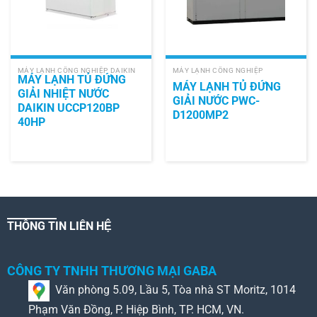
MÁY LẠNH CÔNG NGHIỆP DAIKIN
MÁY LẠNH CÔNG NGHIỆP
MÁY LẠNH TỦ ĐỨNG
MÁY LẠNH TỦ ĐỨNG
GIẢI NHIỆT NƯỚC
GIẢI NƯỚC PWC-
DAIKIN UCCP120BP
D1200MP2
40HP
THÔNG TIN LIÊN HỆ
CÔNG TY TNHH THƯƠNG MẠI GABA
Văn phòng 5.09, Lầu 5, Tòa nhà ST Moritz, 1014
Phạm Văn Đồng, P. Hiệp Bình, TP. HCM, VN.