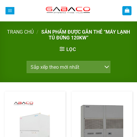
Bỏ
qua
nội
dung
TRANG CHỦ
/
SẢN PHẨM ĐƯỢC GẮN THẺ “MÁY LẠNH
TỦ ĐỨNG 120KW”
LỌC