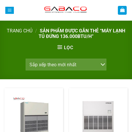
Bỏ
qua
nội
dung
TRANG CHỦ
/
SẢN PHẨM ĐƯỢC GẮN THẺ “MÁY LẠNH
TỦ ĐỨNG 136.000BTU/H”
LỌC