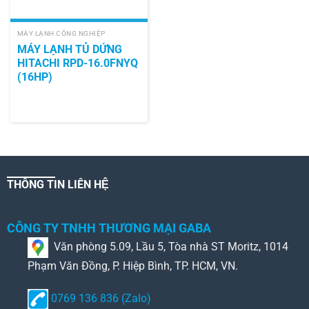
MÁY LẠNH CÔNG NGHIỆP
MÁY LẠNH TỦ DỨNG
HITACHI RPD-16.0FNYQ
(16HP)
THÔNG TIN LIÊN HỆ
CÔNG TY TNHH THƯƠNG MẠI GABA
Văn phòng 5.09, Lầu 5, Tòa nhà ST Moritz, 1014
Phạm Văn Đồng, P. Hiệp Bình, TP. HCM, VN.
0769 136 836 (Zalo)