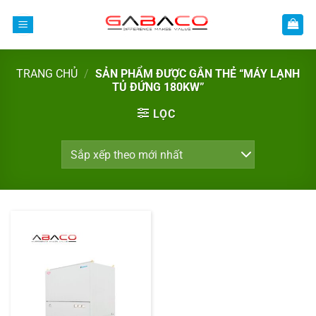
Bỏ
qua
nội
dung
TRANG CHỦ
/
SẢN PHẨM ĐƯỢC GẮN THẺ “MÁY LẠNH
TỦ ĐỨNG 180KW”
LỌC