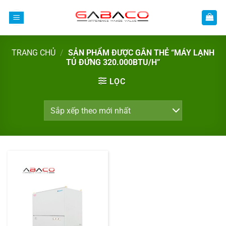
Bỏ
qua
nội
dung
TRANG CHỦ
/
SẢN PHẨM ĐƯỢC GẮN THẺ “MÁY LẠNH
TỦ ĐỨNG 320.000BTU/H”
LỌC