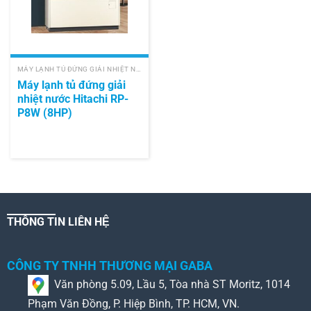
MÁY LẠNH TỦ ĐỨNG GIẢI NHIỆT NƯỚC HITACHI
Máy lạnh tủ đứng giải
nhiệt nước Hitachi RP-
P8W (8HP)
THÔNG TIN LIÊN HỆ
CÔNG TY TNHH THƯƠNG MẠI GABA
Văn phòng 5.09, Lầu 5, Tòa nhà ST Moritz, 1014
Phạm Văn Đồng, P. Hiệp Bình, TP. HCM, VN.