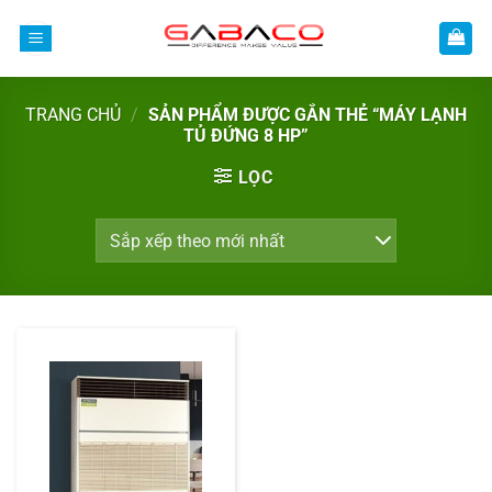
Bỏ
qua
nội
dung
TRANG CHỦ
/
SẢN PHẨM ĐƯỢC GẮN THẺ “MÁY LẠNH
TỦ ĐỨNG 8 HP”
LỌC