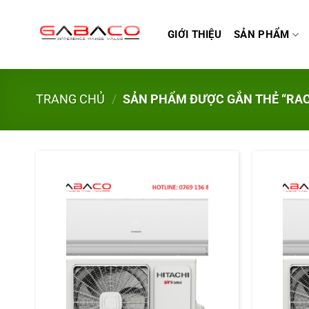
Bỏ
qua
GIỚI THIỆU
SẢN PHẨM
nội
dung
TRANG CHỦ
/
SẢN PHẨM ĐƯỢC GẮN THẺ “RA