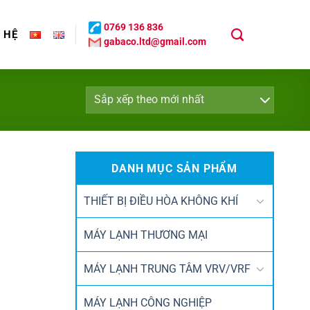
0769 136 836
N HỆ
gabaco.ltd@gmail.com
DANH MỤC SẢN PHẨM
THIẾT BỊ ĐIỀU HÒA KHÔNG KHÍ
MÁY LẠNH THƯƠNG MẠI
MÁY LẠNH TRUNG TÂM VRV/VRF
MÁY LẠNH CÔNG NGHIỆP