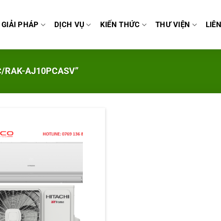
GIẢI PHÁP
DỊCH VỤ
KIẾN THỨC
THƯ VIỆN
LIÊ
C/RAK-AJ10PCASV”