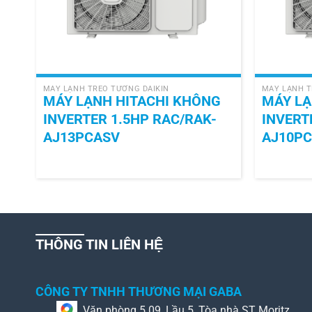
+
+
MÁY LẠNH TREO TƯỜNG DAIKIN
MÁY LẠNH T
MÁY LẠNH HITACHI KHÔNG
MÁY LẠ
INVERTER 1.5HP RAC/RAK-
INVERT
AJ13PCASV
AJ10P
THÔNG TIN LIÊN HỆ
CÔNG TY TNHH THƯƠNG MẠI GABA
Văn phòng 5.09, Lầu 5, Tòa nhà ST Moritz,