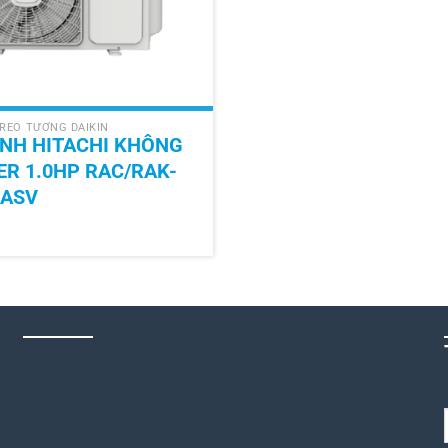
REO TƯỜNG DAIKIN
NH HITACHI KHÔNG
ER 1.0HP RAC/RAK-
CASV