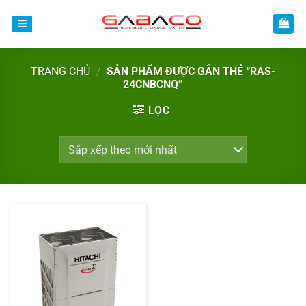
Bỏ
qua
nội
dung
TRANG CHỦ
/
SẢN PHẨM ĐƯỢC GẮN THẺ “RAS-
24CNBCNQ”
LỌC