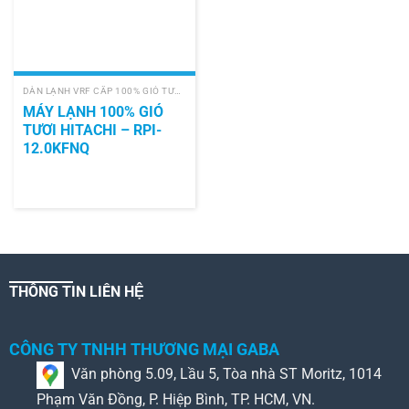
DÀN LẠNH VRF CẤP 100% GIÓ TƯƠI (PAU)
MÁY LẠNH 100% GIÓ
TƯƠI HITACHI – RPI-
12.0KFNQ
THÔNG TIN LIÊN HỆ
CÔNG TY TNHH THƯƠNG MẠI GABA
Văn phòng 5.09, Lầu 5, Tòa nhà ST Moritz, 1014
Phạm Văn Đồng, P. Hiệp Bình, TP. HCM, VN.