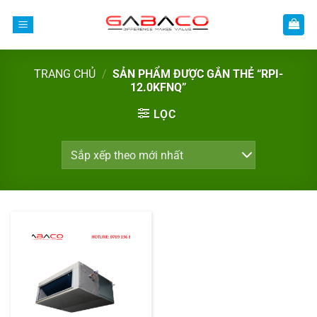
Bỏ
qua
nội
dung
TRANG CHỦ
/
SẢN PHẨM ĐƯỢC GẮN THẺ “RPI-
12.0KFNQ”
LỌC