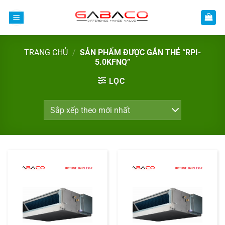
Bỏ
qua
nội
dung
TRANG CHỦ
/
SẢN PHẨM ĐƯỢC GẮN THẺ “RPI-
5.0KFNQ”
LỌC