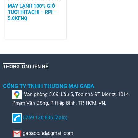
MÁY LẠNH 100% GIÓ
TƯƠI HITACHI – RPI –
5.0KFNQ
THÔNG TIN LIÊN HỆ
CÔNG TY TNHH THƯƠNG MẠI GABA
Văn phòng 5.09, Lầu 5, Tòa nhà ST Moritz, 1014
Phạm Văn Đồng, P. Hiệp Bình, TP. HCM, VN.
0769 136 836 (Zalo)
gabaco.ltd@gmail.com