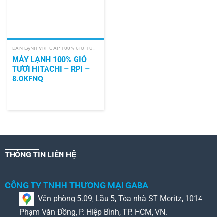
DÀN LẠNH VRF CẤP 100% GIÓ TƯƠI (PAU)
MÁY LẠNH 100% GIÓ
TƯƠI HITACHI – RPI –
8.0KFNQ
THÔNG TIN LIÊN HỆ
CÔNG TY TNHH THƯƠNG MẠI GABA
Văn phòng 5.09, Lầu 5, Tòa nhà ST Moritz, 1014
Phạm Văn Đồng, P. Hiệp Bình, TP. HCM, VN.