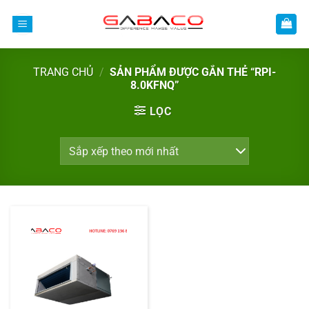
Bỏ
qua
nội
dung
TRANG CHỦ
/
SẢN PHẨM ĐƯỢC GẮN THẺ “RPI-
8.0KFNQ”
LỌC