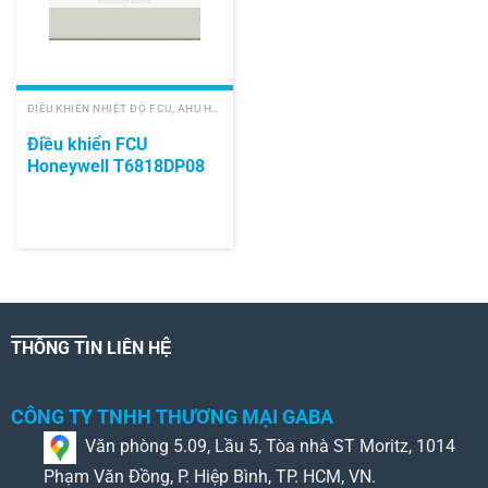
ĐIỀU KHIỂN NHIỆT ĐỘ FCU, AHU HONEYWELL
Điều khiển FCU
Honeywell T6818DP08
THÔNG TIN LIÊN HỆ
CÔNG TY TNHH THƯƠNG MẠI GABA
Văn phòng 5.09, Lầu 5, Tòa nhà ST Moritz, 1014
Phạm Văn Đồng, P. Hiệp Bình, TP. HCM, VN.