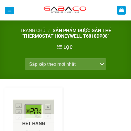
Bỏ
qua
nội
dung
TRANG CHỦ
/
SẢN PHẨM ĐƯỢC GẮN THẺ
“THERMOSTAT HONEYWELL T6818DP08”
LỌC
HẾT HÀNG