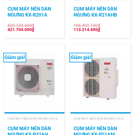
CỤM MÁY NÉN DÀN
CỤM MÁY NÉN DÀN
NGƯNG KX-R201A
NGƯNG KX-R21AHB
620.153.400
₫
166.492.100
₫
Giá
Giá
Giá
Giá
421.704.000
₫
113.214.600
₫
gốc
hiện
gốc
hiện
là:
tại
là:
tại
620.153.400₫.
là:
166.492.100₫.
là:
421.704.000₫.
113.214.600₫.
Giảm giá!
Giảm giá!
CỤM MÁY NÉN DÀN NGƯNG HITACHI
CỤM MÁY NÉN DÀN NGƯNG HITACHI
CỤM MÁY NÉN DÀN
CỤM MÁY NÉN DÀN
NGƯNG KX-R32AH
NGƯNG KX-R51AM