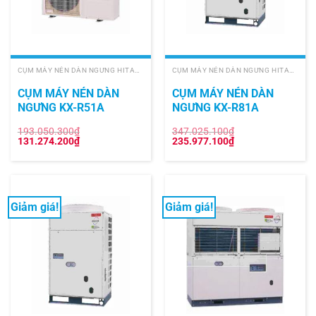
CỤM MÁY NÉN DÀN NGƯNG HITACHI
CỤM MÁY NÉN DÀN NGƯNG HITACHI
CỤM MÁY NÉN DÀN
CỤM MÁY NÉN DÀN
NGƯNG KX-R51A
NGƯNG KX-R81A
193.050.300
₫
347.025.100
₫
Giá
Giá
Giá
Giá
131.274.200
₫
235.977.100
₫
gốc
hiện
gốc
hiện
là:
tại
là:
tại
193.050.300₫.
là:
347.025.100₫.
là:
131.274.200₫.
235.977.100₫.
Giảm giá!
Giảm giá!