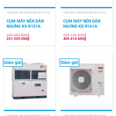
CỤM MÁY NÉN DÀN NGƯNG HITACHI
CỤM MÁY NÉN DÀN NGƯNG HITACHI
CỤM MÁY NÉN DÀN
CỤM MÁY NÉN DÀN
NGƯNG KX-R101A
NGƯNG KX-R161A
340.483.800
₫
596.196.500
₫
Giá
Giá
Giá
Giá
231.529.000
₫
405.413.600
₫
gốc
hiện
gốc
hiện
là:
tại
là:
tại
340.483.800₫.
là:
596.196.500₫.
là:
231.529.000₫.
405.413.600₫.
Giảm giá!
Giảm giá!
CỤM MÁY NÉN DÀN NGƯNG HITACHI
CỤM MÁY NÉN DÀN NGƯNG HITACHI