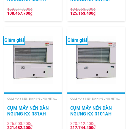
159.511.300
₫
184.063.800
₫
Giá
Giá
Giá
Giá
108.467.700
₫
125.163.400
₫
gốc
hiện
gốc
hiện
là:
tại
là:
tại
159.511.300₫.
là:
184.063.800₫.
là:
108.467.700₫.
125.163.400₫.
Giảm giá!
Giảm giá!
CỤM MÁY NÉN DÀN NGƯNG HITACHI
CỤM MÁY NÉN DÀN NGƯNG HITACHI
CỤM MÁY NÉN DÀN
CỤM MÁY NÉN DÀN
NGƯNG KX-R81AH
NGƯNG KX-R101AH
326.003.200
₫
320.212.400
₫
Giá
Giá
Giá
Giá
221.682.200
₫
217.744.400
₫