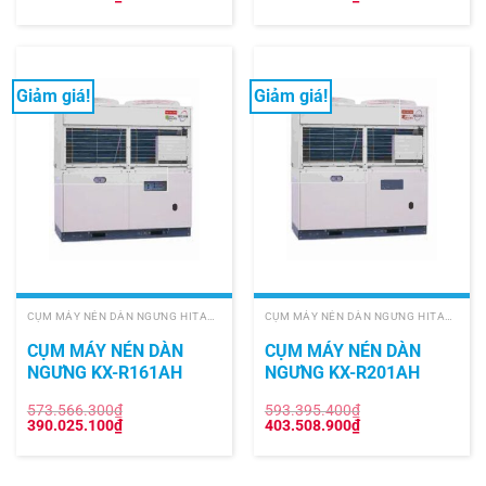
gốc
hiện
gốc
hiện
là:
tại
là:
tại
326.003.200₫.
là:
320.212.400₫.
là:
221.682.200₫.
217.744.400₫.
Giảm giá!
Giảm giá!
CỤM MÁY NÉN DÀN NGƯNG HITACHI
CỤM MÁY NÉN DÀN NGƯNG HITACHI
CỤM MÁY NÉN DÀN
CỤM MÁY NÉN DÀN
NGƯNG KX-R161AH
NGƯNG KX-R201AH
573.566.300
₫
593.395.400
₫
Giá
Giá
Giá
Giá
390.025.100
₫
403.508.900
₫
gốc
hiện
gốc
hiện
là:
tại
là:
tại
573.566.300₫.
là:
593.395.400₫.
là:
390.025.100₫.
403.508.900₫.