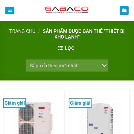
Bỏ
qua
nội
dung
TRANG CHỦ
/
SẢN PHẨM ĐƯỢC GẮN THẺ “THIẾT BỊ
KHO LẠNH”
LỌC
Giảm giá!
Giảm giá!