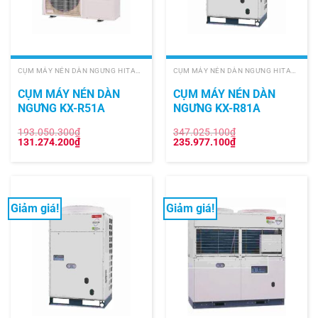
CỤM MÁY NÉN DÀN NGƯNG HITACHI
CỤM MÁY NÉN DÀN NGƯNG HITACHI
CỤM MÁY NÉN DÀN
CỤM MÁY NÉN DÀN
NGƯNG KX-R51A
NGƯNG KX-R81A
193.050.300
₫
347.025.100
₫
Giá
Giá
Giá
Giá
131.274.200
₫
235.977.100
₫
gốc
hiện
gốc
hiện
là:
tại
là:
tại
193.050.300₫.
là:
347.025.100₫.
là:
131.274.200₫.
235.977.100₫.
Giảm giá!
Giảm giá!