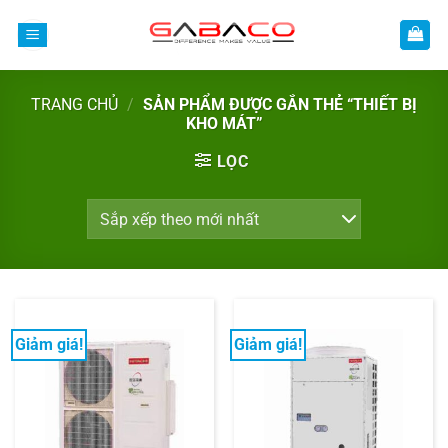
Bỏ
qua
nội
dung
TRANG CHỦ
/
SẢN PHẨM ĐƯỢC GẮN THẺ “THIẾT BỊ
KHO MÁT”
LỌC
Giảm giá!
Giảm giá!