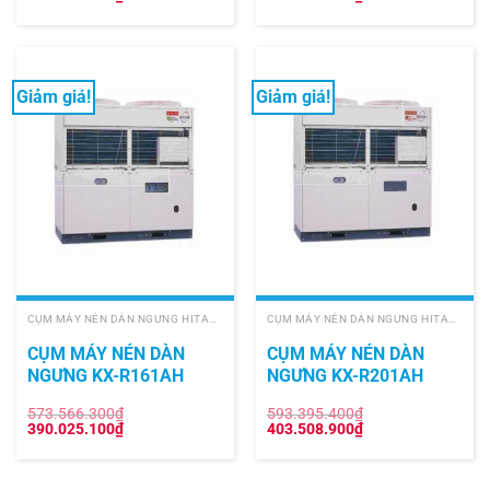
gốc
hiện
gốc
hiện
là:
tại
là:
tại
326.003.200₫.
là:
320.212.400₫.
là:
221.682.200₫.
217.744.400₫.
Giảm giá!
Giảm giá!
CỤM MÁY NÉN DÀN NGƯNG HITACHI
CỤM MÁY NÉN DÀN NGƯNG HITACHI
CỤM MÁY NÉN DÀN
CỤM MÁY NÉN DÀN
NGƯNG KX-R161AH
NGƯNG KX-R201AH
573.566.300
₫
593.395.400
₫
Giá
Giá
Giá
Giá
390.025.100
₫
403.508.900
₫
gốc
hiện
gốc
hiện
là:
tại
là:
tại
573.566.300₫.
là:
593.395.400₫.
là:
390.025.100₫.
403.508.900₫.