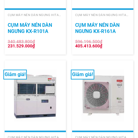
CỤM MÁY NÉN DÀN NGƯNG HITACHI
CỤM MÁY NÉN DÀN NGƯNG HITACHI
CỤM MÁY NÉN DÀN
CỤM MÁY NÉN DÀN
NGƯNG KX-R101A
NGƯNG KX-R161A
340.483.800
₫
596.196.500
₫
Giá
Giá
Giá
Giá
231.529.000
₫
405.413.600
₫
gốc
hiện
gốc
hiện
là:
tại
là:
tại
340.483.800₫.
là:
596.196.500₫.
là:
231.529.000₫.
405.413.600₫.
Giảm giá!
Giảm giá!
CỤM MÁY NÉN DÀN NGƯNG HITACHI
CỤM MÁY NÉN DÀN NGƯNG HITACHI