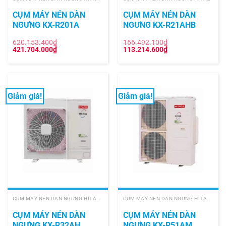
CỤM MÁY NÉN DÀN
CỤM MÁY NÉN DÀN
NGƯNG KX-R201A
NGƯNG KX-R21AHB
620.153.400
₫
166.492.100
₫
Giá
Giá
Giá
Giá
421.704.000
₫
113.214.600
₫
gốc
hiện
gốc
hiện
là:
tại
là:
tại
620.153.400₫.
là:
166.492.100₫.
là:
421.704.000₫.
113.214.600₫.
Giảm giá!
Giảm giá!
CỤM MÁY NÉN DÀN NGƯNG HITACHI
CỤM MÁY NÉN DÀN NGƯNG HITACHI
CỤM MÁY NÉN DÀN
CỤM MÁY NÉN DÀN
NGƯNG KX-R32AH
NGƯNG KX-R51AM