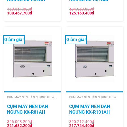
159.511.300
₫
184.063.800
₫
Giá
Giá
Giá
Giá
108.467.700
₫
125.163.400
₫
gốc
hiện
gốc
hiện
là:
tại
là:
tại
159.511.300₫.
là:
184.063.800₫.
là:
108.467.700₫.
125.163.400₫.
Giảm giá!
Giảm giá!
CỤM MÁY NÉN DÀN NGƯNG HITACHI
CỤM MÁY NÉN DÀN NGƯNG HITACHI
CỤM MÁY NÉN DÀN
CỤM MÁY NÉN DÀN
NGƯNG KX-R81AH
NGƯNG KX-R101AH
326.003.200
₫
320.212.400
₫
Giá
Giá
Giá
Giá
221.682.200
₫
217.744.400
₫