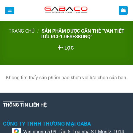
Bỏ
qua
nội
dung
TRANG CHỦ
/
SẢN PHẨM ĐƯỢC GẮN THẺ “VAN TIẾT
LƯU RCI-1.0FSFSKDNQ”
LỌC
Không tìm thấy sản phẩm nào khớp với lựa chọn của bạn.
THÔNG TIN LIÊN HỆ
CÔNG TY TNHH THƯƠNG MẠI GABA
Văn phòng 5.09, Lầu 5, Tòa nhà ST Moritz, 1014