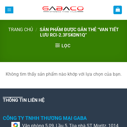
Bỏ
qua
nội
dung
TRANG CHỦ
/
SẢN PHẨM ĐƯỢC GẮN THẺ “VAN TIẾT
LƯU RCI-2.3FSKDN1Q”
LỌC
Không tìm thấy sản phẩm nào khớp với lựa chọn của bạn.
THÔNG TIN LIÊN HỆ
CÔNG TY TNHH THƯƠNG MẠI GABA
Văn phòng 5.09, Lầu 5, Tòa nhà ST Moritz, 1014