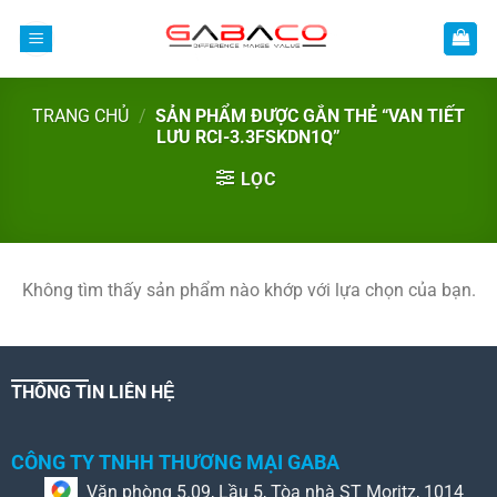
Bỏ
qua
nội
dung
TRANG CHỦ
/
SẢN PHẨM ĐƯỢC GẮN THẺ “VAN TIẾT
LƯU RCI-3.3FSKDN1Q”
LỌC
Không tìm thấy sản phẩm nào khớp với lựa chọn của bạn.
THÔNG TIN LIÊN HỆ
CÔNG TY TNHH THƯƠNG MẠI GABA
Văn phòng 5.09, Lầu 5, Tòa nhà ST Moritz, 1014